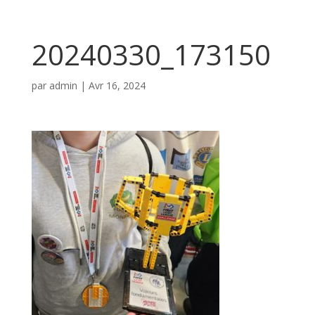
20240330_173150
par
admin
|
Avr 16, 2024